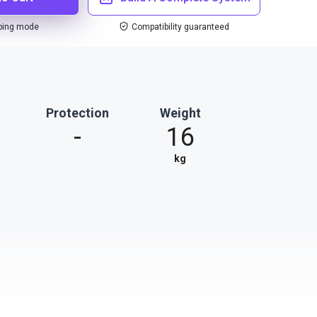
ping mode
Compatibility guaranteed
Protection
Weight
-
16
kg