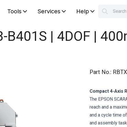
Tools
Services
Help
Searc
S
Your car
B401S | 4DOF | 400
Part No.
:
RBTX
Compact 4-Axis Ro
The EPSON SCARA 
reach and a maximu
and a cycle time of
and assembly tasks.