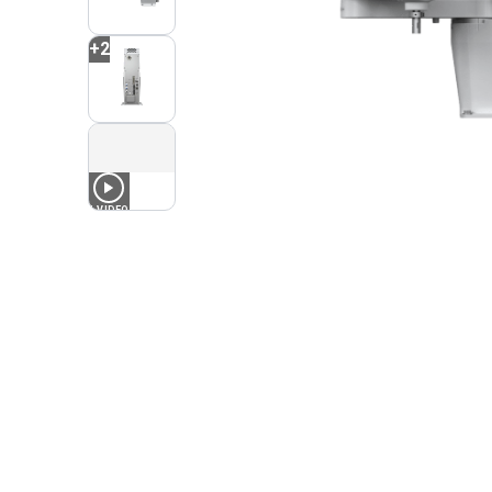
+
2
1
VIDEO